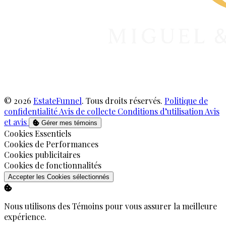
© 2026
EstateFunnel
. Tous droits réservés.
Politique de
confidentialité
Avis de collecte
Conditions d’utilisation
Avis
et avis
Gérer mes témoins
Activer
Cookies Essentiels
Activer
Cookies de Performances
Activer
Cookies publicitaires
Activer
Cookies de fonctionnalités
Accepter les Cookies sélectionnés
Nous utilisons des Témoins pour vous assurer la meilleure
expérience.