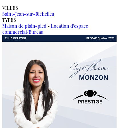
VILLES
Saint-Jean-sur-Richelieu
TYPES
Maison de plain-pied
•
Location d'espace
commercial/Bureau