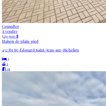
Consulter
À vendre
529 900 $
Maison de plain-pied
432 Rg St-Édouard Saint-Jean-sur-Richelieu
3
1
11