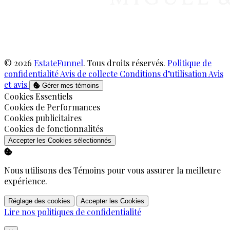
© 2026
EstateFunnel
. Tous droits réservés.
Politique de
confidentialité
Avis de collecte
Conditions d’utilisation
Avis
et avis
Gérer mes témoins
Activer
Cookies Essentiels
Activer
Cookies de Performances
Activer
Cookies publicitaires
Activer
Cookies de fonctionnalités
Accepter les Cookies sélectionnés
Nous utilisons des Témoins pour vous assurer la meilleure
expérience.
Réglage des cookies
Accepter les Cookies
Lire nos politiques de confidentialité