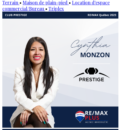
Terrain
•
Maison de plain-pied
•
Location d'espace
commercial/Bureau
•
Triplex