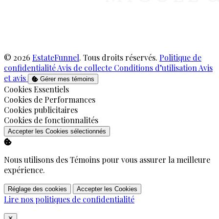
© 2026
EstateFunnel
. Tous droits réservés.
Politique de
confidentialité
Avis de collecte
Conditions d’utilisation
Avis
et avis
Gérer mes témoins
Activer
Cookies Essentiels
Activer
Cookies de Performances
Activer
Cookies publicitaires
Activer
Cookies de fonctionnalités
Accepter les Cookies sélectionnés
Nous utilisons des Témoins pour vous assurer la meilleure
expérience.
Réglage des cookies
Accepter les Cookies
Lire nos politiques de confidentialité
Close
✕