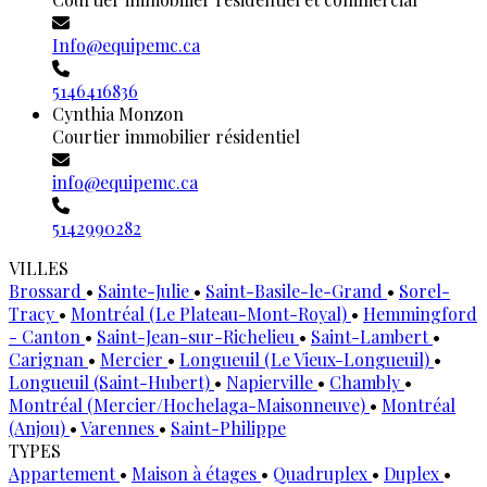
Info@equipemc.ca
5146416836
Cynthia Monzon
Courtier immobilier résidentiel
info@equipemc.ca
5142990282
VILLES
Brossard
•
Sainte-Julie
•
Saint-Basile-le-Grand
•
Sorel-
Tracy
•
Montréal (Le Plateau-Mont-Royal)
•
Hemmingford
- Canton
•
Saint-Jean-sur-Richelieu
•
Saint-Lambert
•
Carignan
•
Mercier
•
Longueuil (Le Vieux-Longueuil)
•
Longueuil (Saint-Hubert)
•
Napierville
•
Chambly
•
Montréal (Mercier/Hochelaga-Maisonneuve)
•
Montréal
(Anjou)
•
Varennes
•
Saint-Philippe
TYPES
Appartement
•
Maison à étages
•
Quadruplex
•
Duplex
•