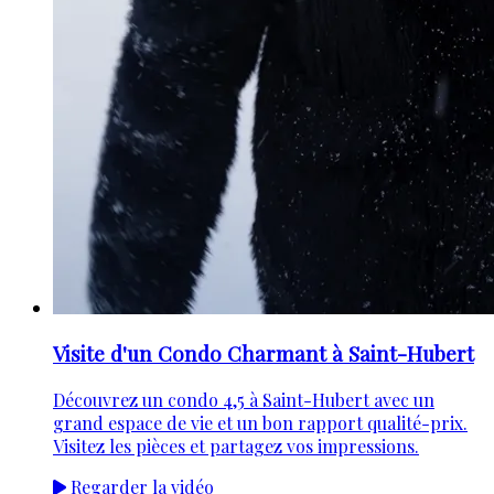
Visite d'un Condo Charmant à Saint-Hubert
Découvrez un condo 4,5 à Saint-Hubert avec un
grand espace de vie et un bon rapport qualité-prix.
Visitez les pièces et partagez vos impressions.
Regarder la vidéo