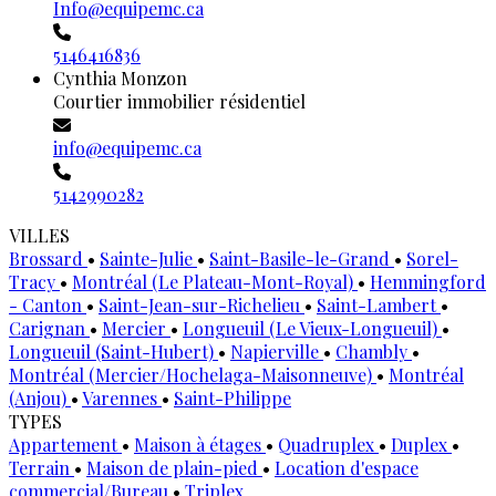
Info@equipemc.ca
5146416836
Cynthia Monzon
Courtier immobilier résidentiel
info@equipemc.ca
5142990282
VILLES
Brossard
•
Sainte-Julie
•
Saint-Basile-le-Grand
•
Sorel-
Tracy
•
Montréal (Le Plateau-Mont-Royal)
•
Hemmingford
- Canton
•
Saint-Jean-sur-Richelieu
•
Saint-Lambert
•
Carignan
•
Mercier
•
Longueuil (Le Vieux-Longueuil)
•
Longueuil (Saint-Hubert)
•
Napierville
•
Chambly
•
Montréal (Mercier/Hochelaga-Maisonneuve)
•
Montréal
(Anjou)
•
Varennes
•
Saint-Philippe
TYPES
Appartement
•
Maison à étages
•
Quadruplex
•
Duplex
•
Terrain
•
Maison de plain-pied
•
Location d'espace
commercial/Bureau
•
Triplex