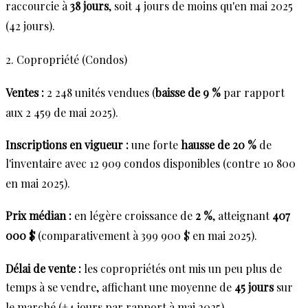
raccourcie à
38 jours
, soit 4 jours de moins qu'en mai 2025
(42 jours)
.
2. Copropriété (Condos)
Ventes :
2 248 unités vendues (
baisse de 9 %
par rapport
aux 2 459 de mai 2025)
.
Inscriptions en vigueur :
une forte
hausse de 20 %
de
l'inventaire avec 12 909 condos disponibles (contre 10 800
en mai 2025)
.
Prix médian :
en légère croissance de
2 %
, atteignant
407
000 $
(comparativement à 399 900 $ en mai 2025)
.
Délai de vente :
les copropriétés ont mis un peu plus de
temps à se vendre, affichant une moyenne de
45 jours
sur
le marché (+4 jours par rapport à mai 2025)
.