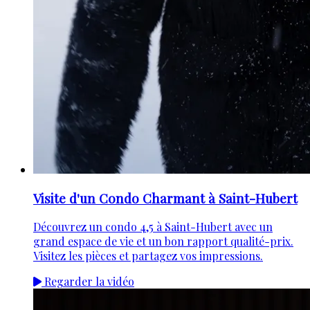
Visite d'un Condo Charmant à Saint-Hubert
Découvrez un condo 4,5 à Saint-Hubert avec un
grand espace de vie et un bon rapport qualité-prix.
Visitez les pièces et partagez vos impressions.
Regarder la vidéo